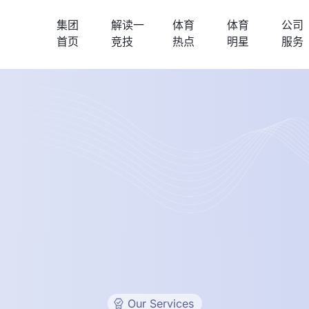
集团
解读一
体育
体育
公司
首页
竞技
热点
明星
服务
Our Services