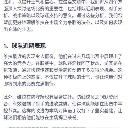
胜利，以提升士气和信心。在这篇文章中，我们将从四个方
面深入探讨这场比赛的重要性，包括球队近期表现、对手分
析、战术策略以及球迷支持的意义。通过这些分析，我们希
望能更好地理解维拉在主场全力争胜的决心，以及如何表现
出充沛的斗志。
1、球队近期表现
维拉最近的表现令人振奋，他们在过去几场比赛中展现出了
强大的竞争力。在联赛中，球队逐渐找回了状态，尤其是在
进攻端，通过快速传递和灵活跑位创造了多次得分机会。这
种积极向上的态度，不仅提升了球队的士气，也让球迷们对
即将到来的比赛充满期待。
此外，维拉在防守端也有显著提升。防线球员之间默契配
合，有效遏制了对手的进攻威胁，使得球队能够在比赛中掌
控节奏。这样的改进为本场对阵诺丁汉打下了坚实基础，让
球迷们相信他们能够在主场捍卫荣誉。