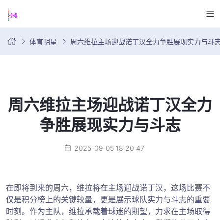
体育明星
周六维拉主场迎战诺丁汉全力争胜展现实力与斗
周六维拉主场迎战诺丁汉全力
争胜展现实力与斗志
2025-09-05 18:20:47
在即将到来的周六，维拉将在主场迎战诺丁汉，这场比赛不
仅是积分榜上的关键较量，更是展示球队实力与斗志的重要
时刻。作为主队，维拉承载着球迷的期望，力求在主场取得