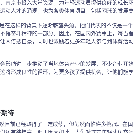
，南京市投入大量资源，为年轻运动员提供良好的成长
运动人才的涌现，也为各类体育项目，包括网球的发展
网球队正是在这样的背景下逐渐崭露头角。他们代表的不仅是一
不懈奋斗精神的一部分。因此，在国内外赛事上，每当
让人倍感自豪，同时也激励着更多年轻人参与到体育活
会影响进一步推动了当地体育产业的发展，不少企业开
这将形成良性的循环，为更多孩子提供机会，让他们能
与期待
网球队虽然目前已经取得了一定成绩，但仍然面临许多挑战。在
们还有待提高。但正因为如此，人们对这支年轻队伍充