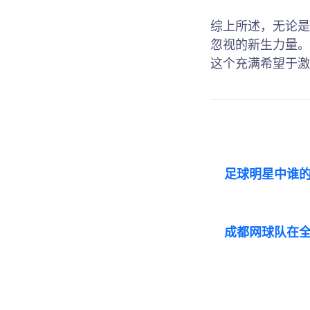
综上所述，无论是
忽视的新生力量。
这个充满希望于激
足球明星中谁
成都网球队在