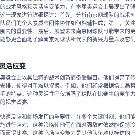
的战术风格和灵活应变能力，在本届奥运会上展现出了
这一现象进行详细探讨：首先，分析南京网球队的战术
队员们的个人素质与团体协作如何相辅相成；第三，关
围内的重要性；最后，展望未来南京网球队可能带来的
能够更全面地了解南京网球队所代表的新兴力量以及它
与灵活应变
奥运会上以其独特的战术创新而备受瞩目。他们摒弃了
安排，使得对手难以捉摸。例如，他们经常根据场上局
手的特点。这种灵活性不仅增强了球队在比赛中的竞争
的视觉盛宴。
快速反应和临场发挥的重要性。在多个关键时刻，他们
施进行应对。这种策略使他们在面对强敌时依然能保持
而赢得比赛。这种临场应变能力是其他队伍难以模仿的