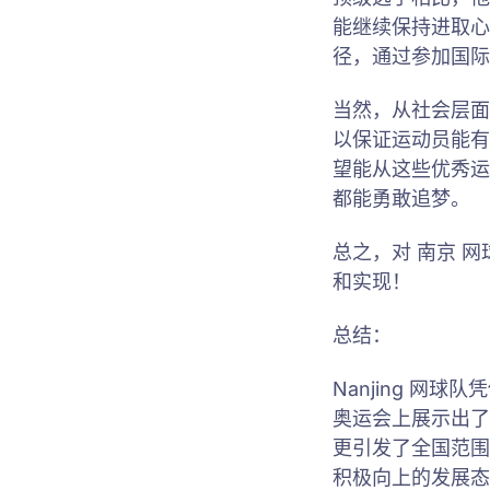
能继续保持进取心
径，通过参加国际
当然，从社会层面
以保证运动员能有
望能从这些优秀运
都能勇敢追梦。
总之，对 南京 
和实现！
总结：
Nanjing 
奥运会上展示出了
更引发了全国范围
积极向上的发展态