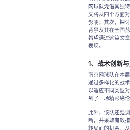
网球队凭借其独特
文将从四个方面对
影响；其次，探讨
背景及其在全国范
希望通过这篇文章
表现。
1、战术创新
南京网球队在本届
通过多样化的战术
以适应不同类型对
到了一场精彩绝伦
此外，该队还强调
断，并采取有效措
转局面的机会，从