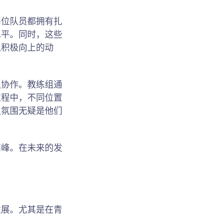
每位队员都拥有扎
水平。同时，这些
入积极向上的动
队协作。教练组通
过程中，不同位置
队氛围无疑是他们
高峰。在未来的发
发展。尤其是在青