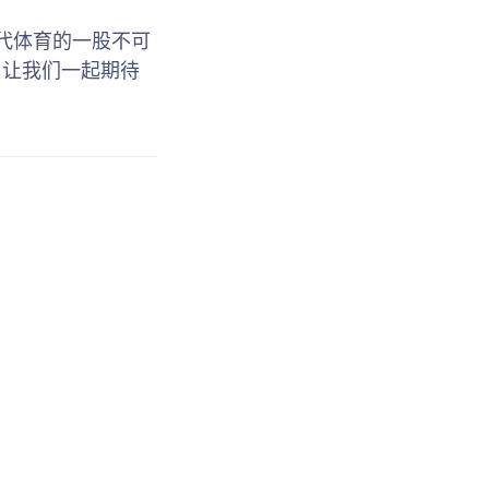
代体育的一股不可
，让我们一起期待