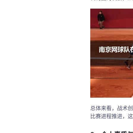
总体来看，战术创
比赛进程推进，这