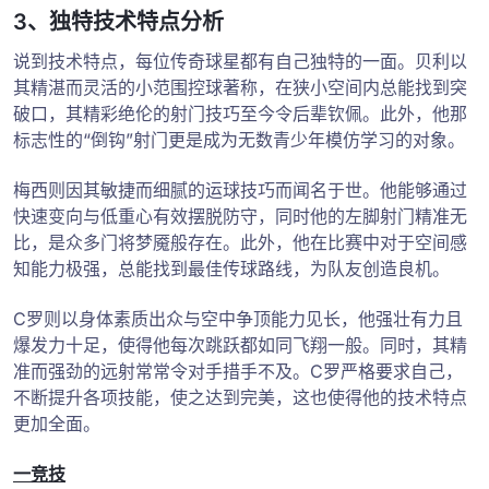
3、独特技术特点分析
说到技术特点，每位传奇球星都有自己独特的一面。贝利以
其精湛而灵活的小范围控球著称，在狭小空间内总能找到突
破口，其精彩绝伦的射门技巧至今令后辈钦佩。此外，他那
标志性的“倒钩”射门更是成为无数青少年模仿学习的对象。
梅西则因其敏捷而细腻的运球技巧而闻名于世。他能够通过
快速变向与低重心有效摆脱防守，同时他的左脚射门精准无
比，是众多门将梦魇般存在。此外，他在比赛中对于空间感
知能力极强，总能找到最佳传球路线，为队友创造良机。
C罗则以身体素质出众与空中争顶能力见长，他强壮有力且
爆发力十足，使得他每次跳跃都如同飞翔一般。同时，其精
准而强劲的远射常常令对手措手不及。C罗严格要求自己，
不断提升各项技能，使之达到完美，这也使得他的技术特点
更加全面。
一竞技