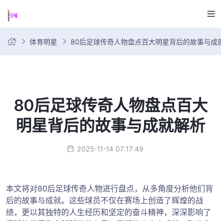
体育明星
80后足球传奇人物盘点百大明星背后的故事与成
80后足球传奇人物盘点百大
明星背后的故事与成就解析
2025-11-14 07:17:49
本文将对80后足球传奇人物进行盘点，从多角度分析他们背
后的故事与成就。这些球员不仅在赛场上创造了辉煌的战
绩，更以其独特的人生经历和坚定的奋斗精神，深深影响了