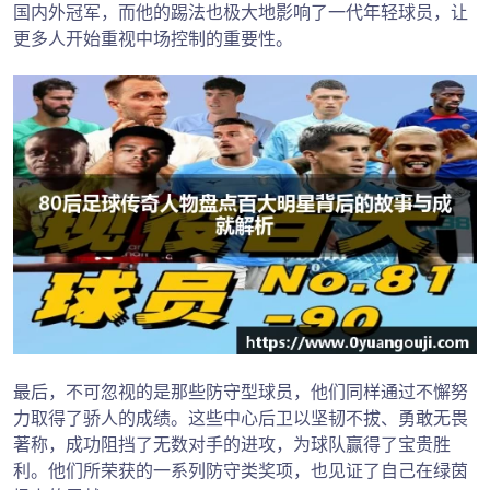
国内外冠军，而他的踢法也极大地影响了一代年轻球员，让
更多人开始重视中场控制的重要性。
最后，不可忽视的是那些防守型球员，他们同样通过不懈努
力取得了骄人的成绩。这些中心后卫以坚韧不拔、勇敢无畏
著称，成功阻挡了无数对手的进攻，为球队赢得了宝贵胜
利。他们所荣获的一系列防守类奖项，也见证了自己在绿茵