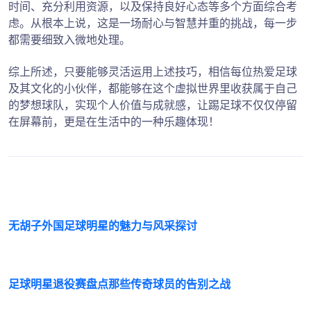
时间、充分利用资源，以及保持良好心态等多个方面综合考
虑。从根本上说，这是一场耐心与智慧并重的挑战，每一步
都需要细致入微地处理。
综上所述，只要能够灵活运用上述技巧，相信每位热爱足球
及其文化的小伙伴，都能够在这个虚拟世界里收获属于自己
的梦想球队，实现个人价值与成就感，让踢足球不仅仅停留
在屏幕前，更是在生活中的一种乐趣体现！
无胡子外国足球明星的魅力与风采探讨
足球明星退役赛盘点那些传奇球员的告别之战