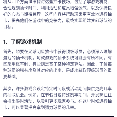
将从四个方面详细探讨这些抽卡技巧，包括了解游戏机制、
合理规划抽卡时间、利用活动和道具增强运气，以及保持良
好的心态与期待管理。这些内容将帮助玩家更有效地进行抽
卡，提高他们在游戏中的竞争力，最终实现组建梦幻球队的
目标。
1、了解游戏机制
首先，想要在足球明星抽卡中获得顶级球员，必须深入理解
游戏的抽卡机制。每款游戏的抽卡系统可能会有所不同，有
些采用概率制，有些则是基于某种特定算法。因此，了解每
种球员的稀有度及其对应的出率，是成功获取顶级球员的重
要基础。
其次，许多游戏会设定特定时间段或活动期间提供更高几率
的抽取机会。例如，在节假日或特殊赛事期间，开发商往往
会推出限时活动，以吸引更多玩家参与。在这些时候进行抽
卡，可以显著提高拿到强力球员的几率。