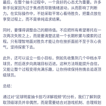
最后，在整个抽卡过程中，一个良好的心态尤为重要。许多
新手玩家因为过于焦虑而导致情绪波动，从而影响了判断
力。在实际操作中，不妨采取平常心看待胜负，把重点放在
享受过程上，而不是单纯追求结果。
同时，要懂得调整自己的期待值。不应把所有希望寄托在一
次两次失败之上，而是要清楚这是一个长期积累与摸索的过
程。只有理智地面对胜负才能让你在挫折面前不至于灰心丧
气，坚持探索下去。
此外，还可以设立一些小目标，例如先收集到几个中档水平
球员，然后逐步向高端目标迈进。这种方法既能提升自信，
又能让整个过程变得充满乐趣，让你持续保持热情去追逐顶
级球员。
总结：
通过对“足球明星抽卡技巧详解视频”的分析，我们了解到获
取顶级球员并非偶然，而是需要结合对游戏机制、合理规划