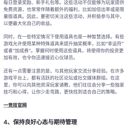
每日登录奖励、新手礼包等。这些活动不仅能够为玩家提供
免费资源，也常常伴随着额外的福利，比如加倍出率或是限
量版道具。因此，要密切关注这些活动，并积极参与其中，
以便最大化自己的收益。
同时，在一些特定情况下使用道具也是一种智慧选择。有些
游戏允许使用某种特殊道具来提升抽奖概率，比如“幸运符”
或者“加成券”。掌握何时使用这些道具，将使得你的投资更
加有效，也令你迅速接近心仪球员。
还有一点需要注意的是，与其他玩家交流分享经验。在许多
游戏平台上，都有活跃的社区论坛或社交媒体群组。在这
里，你可以向其他资深玩家请教，他们往往会分享一些独家
技巧和心得，让你少走弯路，更快找到适合自己的策略。
一竞技官网
4、保持良好心态与期待管理