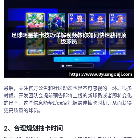
最后，关注官方公告和社区动态也是不可忽视的一环。很多
时候，开发团队会提前预告即将上线的新球员或者即将变化
的出率，这些信息能帮助玩家把握最佳抽卡时机，从而获得
更高质量的球员。
2、合理规划抽卡时间