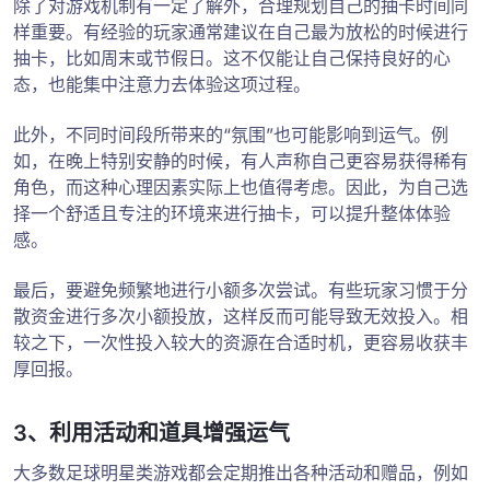
除了对游戏机制有一定了解外，合理规划自己的抽卡时间同
样重要。有经验的玩家通常建议在自己最为放松的时候进行
抽卡，比如周末或节假日。这不仅能让自己保持良好的心
态，也能集中注意力去体验这项过程。
此外，不同时间段所带来的“氛围”也可能影响到运气。例
如，在晚上特别安静的时候，有人声称自己更容易获得稀有
角色，而这种心理因素实际上也值得考虑。因此，为自己选
择一个舒适且专注的环境来进行抽卡，可以提升整体体验
感。
最后，要避免频繁地进行小额多次尝试。有些玩家习惯于分
散资金进行多次小额投放，这样反而可能导致无效投入。相
较之下，一次性投入较大的资源在合适时机，更容易收获丰
厚回报。
3、利用活动和道具增强运气
大多数足球明星类游戏都会定期推出各种活动和赠品，例如