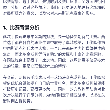
比赛背景、选手表现、关键时刻及赛后反响四个方面进行回
顾与分析。通过这些角度，我们可以更深入地理解这场精彩
对局所蕴含的意义，以及它对未来斯诺克赛事的影响。
1、比赛背景分析
此次丁俊晖与米尔金斯的对决，是一场备受期待的比赛。两
位选手都在各自的职业生涯中取得了卓越成绩，丁俊晖作为
中国斯诺克的代表性人物，一直以来都是国内外媒体关注的
焦点。而米尔金斯则凭借其稳定的发挥和丰富的比赛经验，
在国际舞台上赢得了一席之地。因此，这场比赛不仅是技术
上的较量，更是心理和战术上的博弈。
在赛前，两位选手均表示对于这场决赛充满期待。丁俊晖希
望借此机会继续提升自己的世界排名，而米尔金斯则希望能
打破历史纪录，赢得更多荣誉。同时，双方教练团队也对此
次对决进行了详尽分析，为他们制定了相应战术，以求在关
键时刻占据优势。