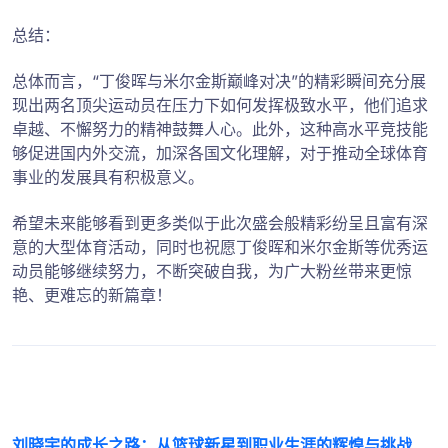
总结：
总体而言，“丁俊晖与米尔金斯巅峰对决”的精彩瞬间充分展
现出两名顶尖运动员在压力下如何发挥极致水平，他们追求
卓越、不懈努力的精神鼓舞人心。此外，这种高水平竞技能
够促进国内外交流，加深各国文化理解，对于推动全球体育
事业的发展具有积极意义。
希望未来能够看到更多类似于此次盛会般精彩纷呈且富有深
意的大型体育活动，同时也祝愿丁俊晖和米尔金斯等优秀运
动员能够继续努力，不断突破自我，为广大粉丝带来更惊
艳、更难忘的新篇章！
刘晓宇的成长之路：从篮球新星到职业生涯的辉煌与挑战