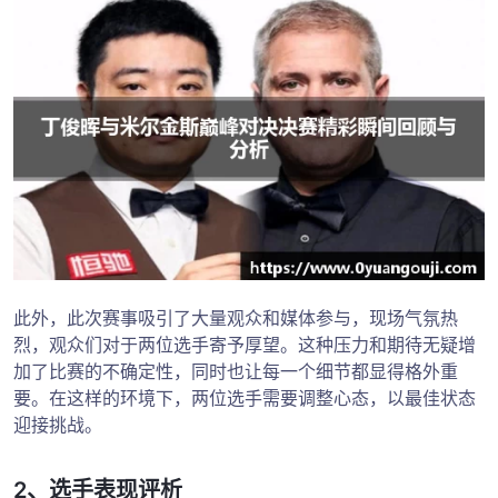
此外，此次赛事吸引了大量观众和媒体参与，现场气氛热
烈，观众们对于两位选手寄予厚望。这种压力和期待无疑增
加了比赛的不确定性，同时也让每一个细节都显得格外重
要。在这样的环境下，两位选手需要调整心态，以最佳状态
迎接挑战。
2、选手表现评析