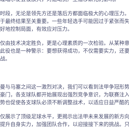
时段，无论是领先方还是落后方都面临极大的心理压力
于最终结果至关重要。一些年轻选手可能因过于紧张而
好地控制局面，有效应对压力。
仅由技术决定胜负，更是心理素质的一次检验。从某种
此役也是一种警示：要想获得成功，不仅需要实力，还
战。
曼与马塞之间这一激烈对决，我们可以看到法甲争冠形
豪门，各支球队都开始展现出强烈竞争意识，为联赛注
势也促使各支球队必须不断调整战术，以适应日益严酷
仅展示了顶级足球水平，更揭示出法甲未来发展的新方
提升自身实力，加强团队合作，以迎接接下来的挑战。