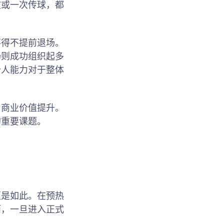
破或一次传球，都
不得不提前退场。
场则成功组织起多
个人能力对于整体
了商业价值提升。
的重要课题。
更是如此。在预热
而，一旦进入正式