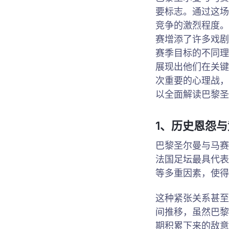
要标志。通过这场
竞争的激烈程度。首
赛增添了许多戏剧
赛季目标的不同理
展现出他们在关键
次重要的心理战，
以全面解读巴黎圣
1、历史恩怨与
巴黎圣尔曼与马赛
法国足坛最具代表
等多重因素，使得
这种紧张关系甚至
间推移，虽然巴黎
期积累下来的敌意