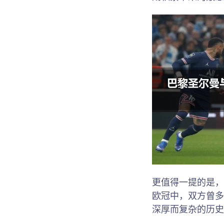
更值得一提的是，
欧冠中，双方曾多
深厚而复杂的历史