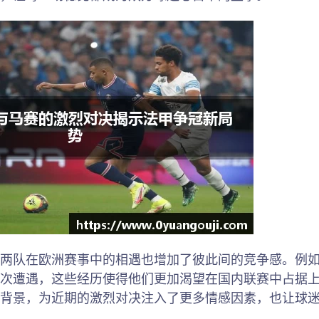
两队在欧洲赛事中的相遇也增加了彼此间的竞争感。例
次遭遇，这些经历使得他们更加渴望在国内联赛中占据
背景，为近期的激烈对决注入了更多情感因素，也让球