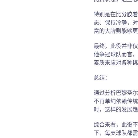
特别是在比分胶着
态、保持冷静，对
富的大牌则能够更
最终，此役并非仅
他争冠球队而言，
素质来应对各种挑
总结：
通过分析巴黎圣尔
不再单纯依赖传统
时，这样的发展趋
综合来看，此役不
下，每支球队都需