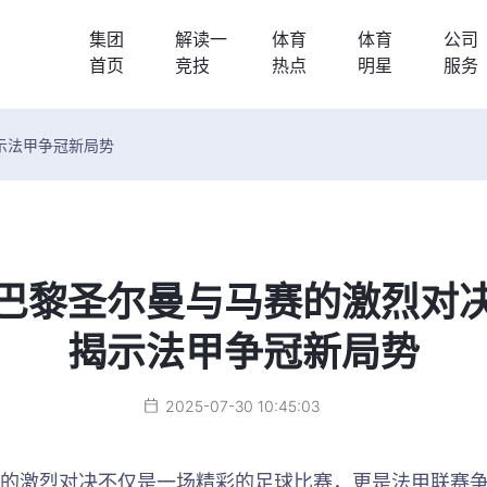
集团
解读一
体育
体育
公司
首页
竞技
热点
明星
服务
示法甲争冠新局势
巴黎圣尔曼与马赛的激烈对
揭示法甲争冠新局势
2025-07-30 10:45:03
的激烈对决不仅是一场精彩的足球比赛，更是法甲联赛