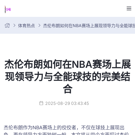
体育热点
杰伦布朗如何在NBA赛场上展现领导力与全能球
杰伦布朗如何在NBA赛场上展
现领导力与全能球技的完美结
合
2025-08-29 03:43:45
杰伦布朗作为NBA赛场上的佼佼者，不仅在球技上展现出
色，更在领导力方面独树一帜。本文将从四个方面探讨杰伦