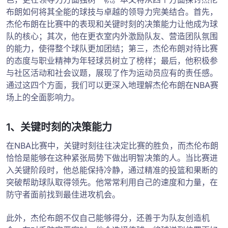
布朗如何将其全能的球技与卓越的领导力完美结合。首先，
杰伦布朗在比赛中的表现和关键时刻的决策能力让他成为球
队的核心；其次，他在更衣室内外激励队友、营造团队氛围
的能力，使得整个球队更加团结；第三，杰伦布朗对待比赛
的态度与职业精神为年轻球员树立了榜样；最后，他积极参
与社区活动和社会议题，展现了作为运动员应有的责任感。
通过这四个方面，我们可以更深入地理解杰伦布朗在NBA赛
场上的全面影响力。
1、关键时刻的决策能力
在NBA比赛中，关键时刻往往决定比赛的胜负，而杰伦布朗
恰恰是能够在这种紧张局势下做出明智决策的人。当比赛进
入关键阶段时，他总能保持冷静，通过精准的投篮和果断的
突破帮助球队取得领先。他常常利用自己的速度和力量，在
防守者面前找到最佳进攻机会。
此外，杰伦布朗不仅自己能够得分，还善于为队友创造机