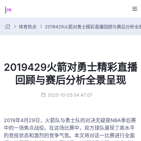
体育热点
2019429火箭对勇士精彩直播回顾与赛后分析全
2019429火箭对勇士精彩直播
回顾与赛后分析全景呈现
2025-10-03 04:47:07
2019年4月29日，火箭队与勇士队的对决无疑是NBA季后赛
中的一场焦点战役。在这场比赛中，双方球队展现了高水平
的竞技状态和激烈的竞争气氛。本文将对这一比赛进行全面