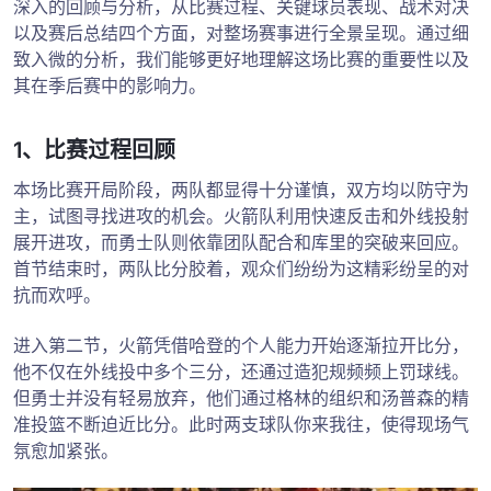
深入的回顾与分析，从比赛过程、关键球员表现、战术对决
以及赛后总结四个方面，对整场赛事进行全景呈现。通过细
致入微的分析，我们能够更好地理解这场比赛的重要性以及
其在季后赛中的影响力。
1、比赛过程回顾
本场比赛开局阶段，两队都显得十分谨慎，双方均以防守为
主，试图寻找进攻的机会。火箭队利用快速反击和外线投射
展开进攻，而勇士队则依靠团队配合和库里的突破来回应。
首节结束时，两队比分胶着，观众们纷纷为这精彩纷呈的对
抗而欢呼。
进入第二节，火箭凭借哈登的个人能力开始逐渐拉开比分，
他不仅在外线投中多个三分，还通过造犯规频频上罚球线。
但勇士并没有轻易放弃，他们通过格林的组织和汤普森的精
准投篮不断迫近比分。此时两支球队你来我往，使得现场气
氛愈加紧张。