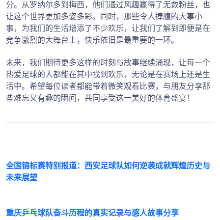
分。从罗纳尔多到梅西，他们通过风趣赢得了无数粉丝，也
让这个世界更加多姿多彩。同时，那些令人捧腹的大事小
事，为我们的生活增添了不少欢乐，让我们了解到即便是在
竞争激烈的大舞台上，快乐依旧是最重要的一环。
未来，我们期待更多这样的时刻与故事继续涌现，让每一个
热爱足球的人都能在其中找到欢乐，无论是在赛场上还是生
活中。希望每位读者都能带着微笑观看比赛，与朋友分享那
些难忘又有趣的瞬间，共同享受这一美好的体育盛宴！
全国锦标赛特别报道：西安足球队如何逆袭成就辉煌历史与
未来展望
重庆乒乓球队奋斗历程的真实记录与感人故事分享