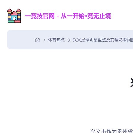
体育热点
兴义足球明星盘点及其精彩瞬间
兴义市作为贵州省