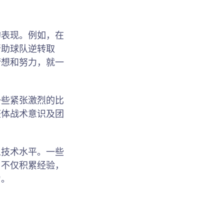
的表现。例如，在
帮助球队逆转取
梦想和努力，就一
一些紧张激烈的比
整体战术意识及团
人技术水平。一些
，不仅积累经验，
力。