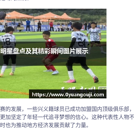
赛的发展，一些兴义籍球员已成功加盟国内顶级俱乐部
更加坚定了年轻一代追寻梦想的信心。这种代表性人物
时也为推动地方经济发展贡献了力量。