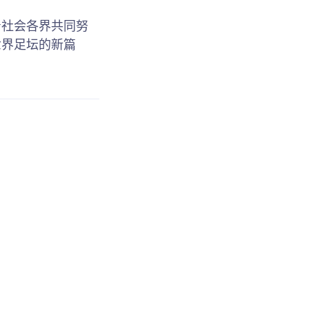
着社会各界共同努
世界足坛的新篇