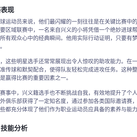
赛表现
球运动员来说，他们最闪耀的一刻往往是在关键比赛中
要区域联赛中，一名来自兴义的小将凭借一个绝妙进球
所有观众心中的经典瞬间。他用实际行动证明，只要有
。
，这些明星选手还常常展现出令人惊叹的助攻能力。在
准传球和默契配合，使得队友轻松完成进攻任务。这种
是赢得比赛的重要因素之一。
赛事中，兴义籍选手也不断挑战自我，有效地提升了个
外俱乐部获得了一定知名度，通过参加各类国际邀请赛
些都充分体现了他们作为职业运动员应具备的素养与能
与技能分析