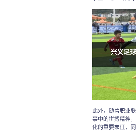
此外，随着职业联
事中的拼搏精神，
化的重要象征，同