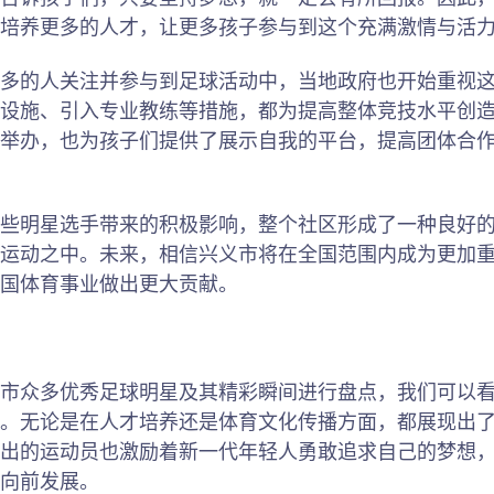
培养更多的人才，让更多孩子参与到这个充满激情与活
多的人关注并参与到足球活动中，当地政府也开始重视
设施、引入专业教练等措施，都为提高整体竞技水平创
举办，也为孩子们提供了展示自我的平台，提高团体合
些明星选手带来的积极影响，整个社区形成了一种良好
运动之中。未来，相信兴义市将在全国范围内成为更加
国体育事业做出更大贡献。
市众多优秀足球明星及其精彩瞬间进行盘点，我们可以
。无论是在人才培养还是体育文化传播方面，都展现出
出的运动员也激励着新一代年轻人勇敢追求自己的梦想
向前发展。