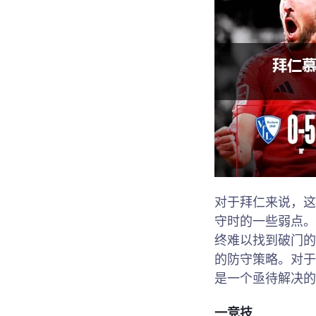
对于拜仁来说，这
守时的一些弱点。
终难以找到破门的
的防守策略。对于
是一个亟待解决的
一竞技