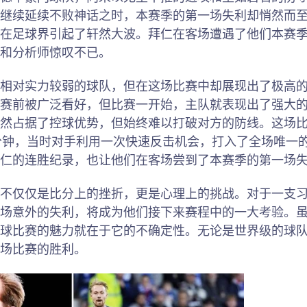
继续延续不败神话之时，本赛季的第一场失利却悄然而
在足球界引起了轩然大波。拜仁在客场遭遇了他们本赛
和分析师惊叹不已。
相对实力较弱的球队，但在这场比赛中却展现出了极高
赛前被广泛看好，但比赛一开始，主队就表现出了强大
然占据了控球优势，但始终难以打破对方的防线。这场
分钟，当时对手利用一次快速反击机会，打入了全场唯一
仁的连胜纪录，也让他们在客场尝到了本赛季的第一场
不仅仅是比分上的挫折，更是心理上的挑战。对于一支
场意外的失利，将成为他们接下来赛程中的一大考验。
球比赛的魅力就在于它的不确定性。无论是世界级的球
场比赛的胜利。