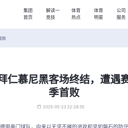
集团
解读一
体育
体育
公司
首页
竞技
热点
明星
服务
首败
拜仁慕尼黑客场终结，遭遇
季首败
2025-05-23 22:28:55
德甲豪门球队，向来以无坚不摧的进攻和坚如磐石的防