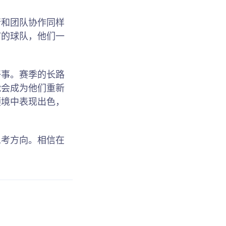
行和团队协作同样
富的球队，他们一
好事。赛季的长路
能会成为他们重新
顺境中表现出色，
思考方向。相信在
。