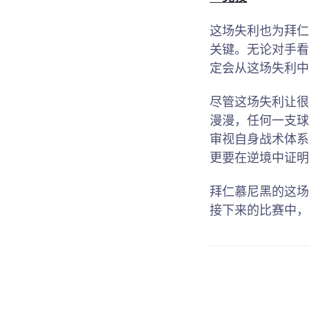
这场失利也为拜仁
关键。无论对手看
定会从这场失利中
尽管这场失利让很
漫漫，任何一支球
审视自身战术体系
更要在逆境中证明
拜仁慕尼黑的这场
接下来的比赛中，