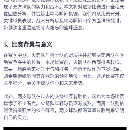
现了双方球队的实力和战术。本文将对这场比赛进行全程录
像回放分析，并提炼出精彩瞬间集锦。我们将从比赛背景、
关键球员表现、战术分析以及精彩瞬间四个方面详细探讨，
带领读者重温这场令人难忘的篮球盛宴。
1、比赛背景与意义
在赛季中期，火箭队与勇士队的对决往往能够决定两队在季
后赛争夺中的位置。本场比赛前，火箭队在西部排名较低，
需要一场胜利来提升士气和排名。而勇士队作为卫冕冠军，
则希望继续巩固其在西部的领先地位。因此，这场比赛不仅
关乎积分，更关乎球队信心和未来走势。
此外，两支球队在过去的交锋中互有胜负，这也为本场比赛
增添了不少看点。火箭队年轻球员逐渐成熟，而勇士队则依
然保持着强大的核心阵容，两支球队都渴望通过胜利来证明
自己的实力。