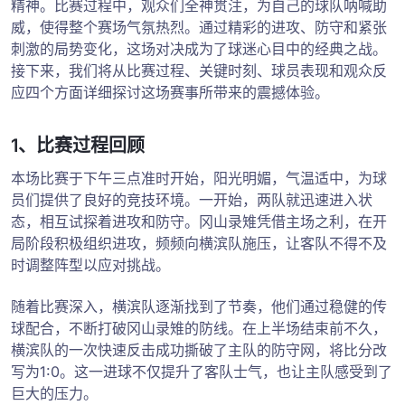
精神。比赛过程中，观众们全神贯注，为自己的球队呐喊助
威，使得整个赛场气氛热烈。通过精彩的进攻、防守和紧张
刺激的局势变化，这场对决成为了球迷心目中的经典之战。
接下来，我们将从比赛过程、关键时刻、球员表现和观众反
应四个方面详细探讨这场赛事所带来的震撼体验。
1、比赛过程回顾
本场比赛于下午三点准时开始，阳光明媚，气温适中，为球
员们提供了良好的竞技环境。一开始，两队就迅速进入状
态，相互试探着进攻和防守。冈山录雉凭借主场之利，在开
局阶段积极组织进攻，频频向横滨队施压，让客队不得不及
时调整阵型以应对挑战。
随着比赛深入，横滨队逐渐找到了节奏，他们通过稳健的传
球配合，不断打破冈山录雉的防线。在上半场结束前不久，
横滨队的一次快速反击成功撕破了主队的防守网，将比分改
写为1:0。这一进球不仅提升了客队士气，也让主队感受到了
巨大的压力。