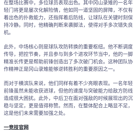
在整场比赛中，多位球员表现出色。其中冈山录雉的一名年
轻门将更是屡次化解险情，他如同一道坚固的屏障，不仅有
着出色的扑救能力，还指挥着后防线，让球队在关键时刻保
持冷静。同时，他精确判断来袭脚法，使得对手多次错失良
机。
此外，中场核心则是球队攻防转换的重要枢纽。他不断调度
传导，把控节奏，并且参与到多个进攻环节当中，他的一脚
精准长传更是帮助前锋创造出了多次破门机会。这种团队协
作精神正是冈山录雉能够逆转胜利的重要原因之一。
而对于横滨队来说，他们同样有着不少亮眼表现。一名年轻
前锋虽然未能收获进球，但他的速度与突破能力给敌方防线
造成很大困扰。此外，中后卫在面对强敌的时候展现出的沉
稳与坚定，更是值得称赞。然而，在整体配合上略显不足，
这是他们未来需要加强之处。
一竞技官网