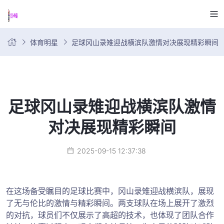
体育明星
足球冈山录雉迎战横滨队激情对决展现精彩瞬间
足球冈山录雉迎战横滨队激情
对决展现精彩瞬间
2025-09-15 12:37:38
在这场备受瞩目的足球比赛中，冈山录雉迎战横滨队，展现
了无与伦比的激情与精彩瞬间。两支球队在场上展开了激烈
的对抗，球员们不仅展示了高超的技术，也体现了团队合作