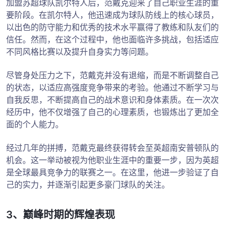
加盟苏超球队凯尔特人后，范戴克迎来了自己职业生涯的重
要阶段。在凯尔特人，他迅速成为球队防线上的核心球员，
以出色的防守能力和优秀的技术水平赢得了教练和队友们的
信任。然而，在这个过程中，他也面临许多挑战，包括适应
不同风格比赛以及提升自身实力等问题。
尽管身处压力之下，范戴克并没有退缩，而是不断调整自己
的状态，以适应高强度竞争带来的考验。他通过不断学习与
自我反思，不断提高自己的战术意识和身体素质。在一次次
经历中，他不仅增强了自己的心理素质，也锻炼出了更加全
面的个人能力。
经过几年的拼搏，范戴克最终获得转会至英超南安普顿队的
机会。这一举动被视为他职业生涯中的重要一步，因为英超
是全球最具竞争力的联赛之一。在这里，他进一步验证了自
己的实力，并逐渐引起更多豪门球队的关注。
3、巅峰时期的辉煌表现