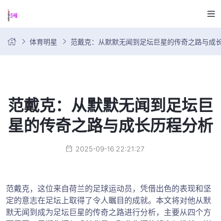
体育明星
范戴克：从默默无闻到足坛巨星的传奇之路与成
范戴克：从默默无闻到足坛巨
星的传奇之路与成长历程分析
2025-09-16 22:21:27
范戴克，这位来自荷兰的足球运动员，凭借出色的表现和坚
定的意志在足坛上取得了令人瞩目的成就。本文将对他从默
默无闻到成为足坛巨星的传奇之路进行分析，主要从四个方