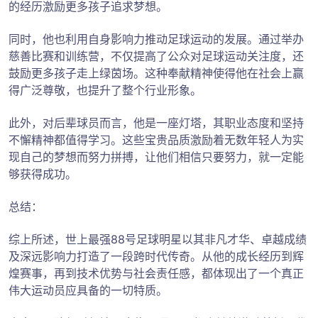
的经历激励更多孩子追求梦想。
同时，他也利用自身影响力推动足球运动的发展。通过举办
慈善比赛和训练营，不仅提高了公众对足球运动关注度，还
鼓励更多孩子走上绿茵场。这种奉献精神使得他在社会上赢
得广泛尊敬，也提升了整个行业形象。
此外，对后辈球员而言，他是一座灯塔，其职业态度和坚持
不懈精神都值得学习。这些宝贵品质激励着无数年轻人为实
现自己的梦想而努力拼搏，让他们相信只要努力，就一定能
够获得成功。
总结：
综上所述，世上最强88号足球明星以其非凡才华、卓越成绩
及深远影响力打造了一段跨时代传奇。从他的成长经历到辉
煌赛事，再到技术优势与社会责任感，都体现出了一个真正
伟大运动员应具备的一切特质。